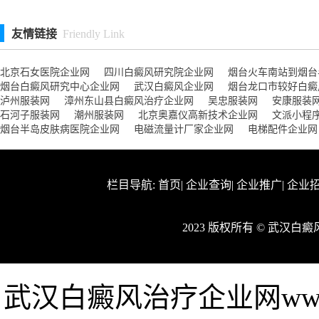
友情链接
Friendly Link
北京石女医院企业网
四川白癜风研究院企业网
烟台火车南站到烟台
烟台白癜风研究中心企业网
武汉白癜风企业网
烟台龙口市较好白癜
泸州服装网
漳州东山县白癜风治疗企业网
吴忠服装网
安康服装
石河子服装网
潮州服装网
北京奥嘉仪高新技术企业网
文派小程
烟台半岛皮肤病医院企业网
电磁流量计厂家企业网
电梯配件企业网
栏目导航:
首页
|
企业查询
|
企业推广
|
企业
2023 版权所有 © 武汉
武汉白癜风治疗企业网www.fj